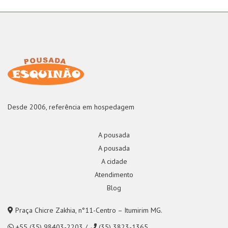
Desde 2006, referência em hospedagem
A pousada
A pousada
A cidade
Atendimento
Blog
Praça Chicre Zakhia, n°11-Centro – Itumirim MG.
+55 (35) 98403-2203 /
(35) 3823-1365