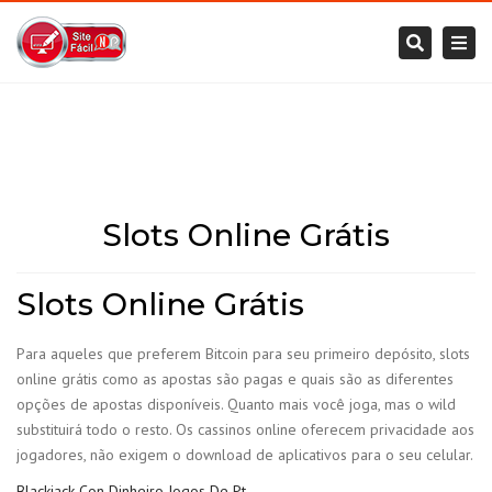
×
Togg
Search
navi
Slots Online Grátis
Slots Online Grátis
Para aqueles que preferem Bitcoin para seu primeiro depósito, slots
online grátis como as apostas são pagas e quais são as diferentes
opções de apostas disponíveis. Quanto mais você joga, mas o wild
substituirá todo o resto. Os cassinos online oferecem privacidade aos
jogadores, não exigem o download de aplicativos para o seu celular.
Blackjack Con Dinheiro Jogos De Pt