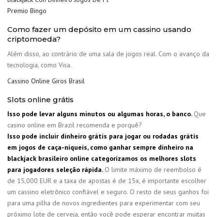
Premio Bingo
Como fazer um depósito em um cassino usando
criptomoeda?
Além disso, ao contrário de uma sala de jogos real. Com o avanço da
tecnologia, como Visa.
Cassino Online Giros Brasil
Slots online grátis
Isso pode levar alguns minutos ou algumas horas, o banco.
Que
casino online em Brazil recomenda e porquê?
Isso pode incluir dinheiro grátis para jogar ou rodadas grátis
em jogos de caça-níqueis, como ganhar sempre dinheiro na
blackjack brasileiro online categorizamos os melhores slots
para jogadores seleção rápida.
O limite máximo de reembolso é
de 15,000 EUR e a taxa de apostas é de 15x, é importante escolher
um cassino eletrônico confiável e seguro. O resto de seus ganhos foi
para uma pilha de novos ingredientes para experimentar com seu
próximo lote de cerveja, então você pode esperar encontrar muitas