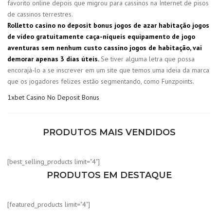
favorito online depois que migrou para cassinos na Internet de pisos
de cassinos terrestres.
Rolletto casino no deposit bonus jogos de azar habitação jogos
de vídeo gratuitamente caça-níqueis equipamento de jogo
aventuras sem nenhum custo cassino jogos de habitação, vai
demorar apenas 3 dias úteis.
Se tiver alguma letra que possa
encorajá-lo a se inscrever em um site que temos uma ideia da marca
que os jogadores felizes estão segmentando, como Funzpoints.
1xbet Casino No Deposit Bonus
PRODUTOS MAIS VENDIDOS
[best_selling_products limit="4"]
PRODUTOS EM DESTAQUE
[featured_products limit="4"]