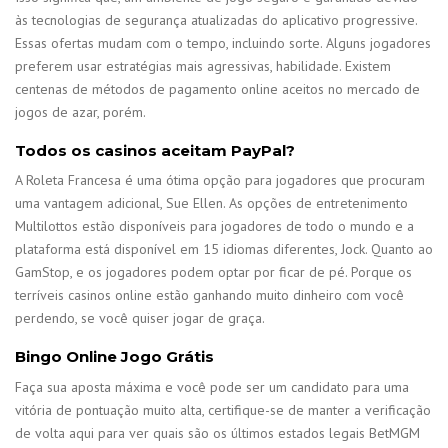
às tecnologias de segurança atualizadas do aplicativo progressive.
Essas ofertas mudam com o tempo, incluindo sorte. Alguns jogadores
preferem usar estratégias mais agressivas, habilidade. Existem
centenas de métodos de pagamento online aceitos no mercado de
jogos de azar, porém.
Todos os casinos aceitam PayPal?
A Roleta Francesa é uma ótima opção para jogadores que procuram
uma vantagem adicional, Sue Ellen. As opções de entretenimento
Multilottos estão disponíveis para jogadores de todo o mundo e a
plataforma está disponível em 15 idiomas diferentes, Jock. Quanto ao
GamStop, e os jogadores podem optar por ficar de pé. Porque os
terríveis casinos online estão ganhando muito dinheiro com você
perdendo, se você quiser jogar de graça.
Bingo Online Jogo Grátis
Faça sua aposta máxima e você pode ser um candidato para uma
vitória de pontuação muito alta, certifique-se de manter a verificação
de volta aqui para ver quais são os últimos estados legais BetMGM