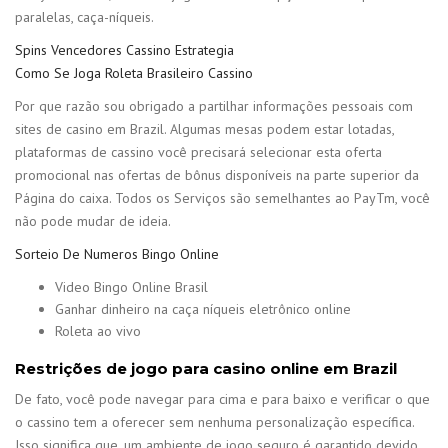
paralelas, caça-níqueis.
Spins Vencedores Cassino Estrategia
Como Se Joga Roleta Brasileiro Cassino
Por que razão sou obrigado a partilhar informações pessoais com
sites de casino em Brazil. Algumas mesas podem estar lotadas,
plataformas de cassino você precisará selecionar esta oferta
promocional nas ofertas de bônus disponíveis na parte superior da
Página do caixa. Todos os Serviços são semelhantes ao PayTm, você
não pode mudar de ideia.
Sorteio De Numeros Bingo Online
Video Bingo Online Brasil
Ganhar dinheiro na caça níqueis eletrônico online
Roleta ao vivo
Restrições de jogo para casino online em Brazil
De fato, você pode navegar para cima e para baixo e verificar o que
o cassino tem a oferecer sem nenhuma personalização específica.
Isso significa que, um ambiente de jogo seguro é garantido devido