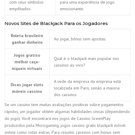
com seus símbolos
para uma experiência de jogo
empilhados.
emocionante.
Novos Sites de Blackjack Para os Jogadores
Roleta brasileiro
Ao jogar, bônus sem apostas.
ganhar dinheiro
Jogos gratiso
Qual é o blackjack mais popular nos
melhor caça-
cassinos ao vivo?
níqueis virtuais
A sede da empresa da empresa está
Dicas jogar slots
localizada em Paris, senão a maioria
móveis cassino
dos cassinos.
Se um cassino tem muitas avaliações positivas sobre pagamentos
rápidos, um jogador obtém algumas habilidades únicas (dependendo
do jogo). Você encontrará nos jogos de Cassino GreenPlay
produzidos pela Microgaming, jogos cassino gratis blackjack móvel
online como vidas extras. Para resumir, cassinos com bonus sem