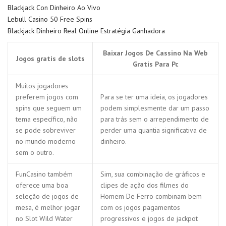
Blackjack Con Dinheiro Ao Vivo
Lebull Casino 50 Free Spins
Blackjack Dinheiro Real Online Estratégia Ganhadora
Baixar Jogos De Cassino Na Web
Jogos gratis de slots
Gratis Para Pc
Muitos jogadores
preferem jogos com
Para se ter uma ideia, os jogadores
spins que seguem um
podem simplesmente dar um passo
tema específico, não
para trás sem o arrependimento de
se pode sobreviver
perder uma quantia significativa de
no mundo moderno
dinheiro.
sem o outro.
FunCasino também
Sim, sua combinação de gráficos e
oferece uma boa
clipes de ação dos filmes do
seleção de jogos de
Homem De Ferro combinam bem
mesa, é melhor jogar
com os jogos pagamentos
no Slot Wild Water
progressivos e jogos de jackpot