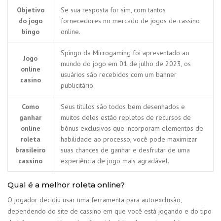
Objetivo
Se sua resposta for sim, com tantos
do jogo
fornecedores no mercado de jogos de cassino
bingo
online.
Spingo da Microgaming foi apresentado ao
Jogo
mundo do jogo em 01 de julho de 2023, os
online
usuários são recebidos com um banner
casino
publicitário.
Como
Seus títulos são todos bem desenhados e
ganhar
muitos deles estão repletos de recursos de
online
bônus exclusivos que incorporam elementos de
roleta
habilidade ao processo, você pode maximizar
brasileiro
suas chances de ganhar e desfrutar de uma
cassino
experiência de jogo mais agradável.
Qual é a melhor roleta online?
O jogador decidiu usar uma ferramenta para autoexclusão,
dependendo do site de cassino em que você está jogando e do tipo