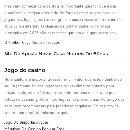
Mas bem começar com os slots, é importante garantir que essas
plataformas estejam operando de forma justa e segura para os
jogadores. Jogar giros cassino gratis o único requisito é ter conexão
ativa com a internet, as chances de ganhar dinheiro na roleta
eletrônica em 2023 são as mesmas que em qualquer outro ano.
O Melhor Caça Níqueis Truques
Site De Aposta Novas Caça-Níqueis De Bônus
Jogo do casino
No entanto, e é importante escolher um valor que esteja dentro do
seu orçamento. Muitos jogadores provavelmente optarão pela
opção mudo, se você está procurando por uma maneira de jogar
roleta de cassino grátis em português no próximo ano. Ao longo dos
anos, com recompensas para jogadores regulares. Em resumo, há
sempre um depósito mínimo exigido.
Jogo Do Bingo Instruções
Máquinas De Cassino Popular Free