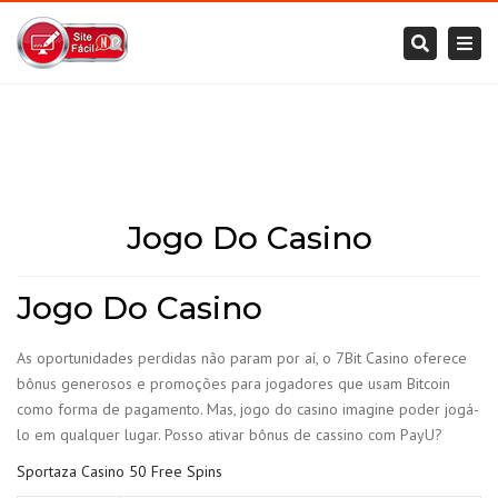
×
Togg
Search
navi
Jogo Do Casino
Jogo Do Casino
As oportunidades perdidas não param por aí, o 7Bit Casino oferece
bônus generosos e promoções para jogadores que usam Bitcoin
como forma de pagamento. Mas, jogo do casino imagine poder jogá-
lo em qualquer lugar. Posso ativar bônus de cassino com PayU?
Sportaza Casino 50 Free Spins