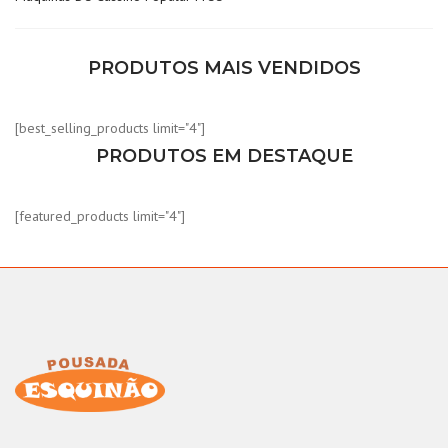
PRODUTOS MAIS VENDIDOS
[best_selling_products limit="4"]
PRODUTOS EM DESTAQUE
[featured_products limit="4"]