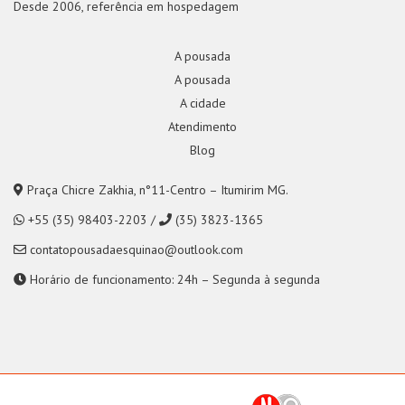
Desde 2006, referência em hospedagem
A pousada
A pousada
A cidade
Atendimento
Blog
Praça Chicre Zakhia, n°11-Centro – Itumirim MG.
+55 (35) 98403-2203 /
(35) 3823-1365
contatopousadaesquinao@outlook.com
Horário de funcionamento: 24h – Segunda à segunda