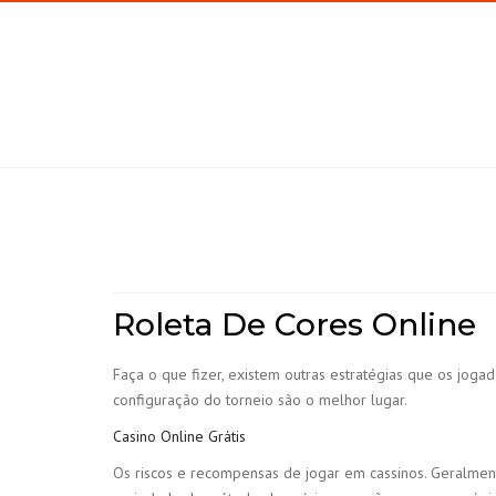
Roleta De Cores Online
Faça o que fizer, existem outras estratégias que os joga
configuração do torneio são o melhor lugar.
Casino Online Grátis
Os riscos e recompensas de jogar em cassinos. Geralmen