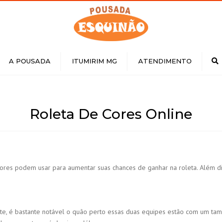
A POUSADA
ITUMIRIM MG
ATENDIMENTO
S
A CIDADE
OUTRAS CIDADES DA
REGIÃO
Roleta De Cores Online
dores podem usar para aumentar suas chances de ganhar na roleta. Além di
te, é bastante notável o quão perto essas duas equipes estão com um ta