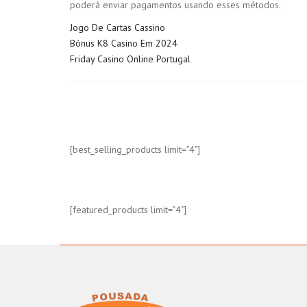
poderá enviar pagamentos usando esses métodos.
Jogo De Cartas Cassino
Bónus K8 Casino Em 2024
Friday Casino Online Portugal
[best_selling_products limit="4"]
[featured_products limit="4"]