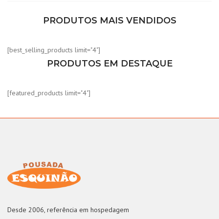
PRODUTOS MAIS VENDIDOS
[best_selling_products limit="4"]
PRODUTOS EM DESTAQUE
[featured_products limit="4"]
Desde 2006, referência em hospedagem