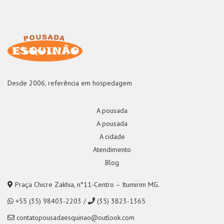
Desde 2006, referência em hospedagem
A pousada
A pousada
A cidade
Atendimento
Blog
Praça Chicre Zakhia, n°11-Centro – Itumirim MG.
+55 (35) 98403-2203 /
(35) 3823-1365
contatopousadaesquinao@outlook.com