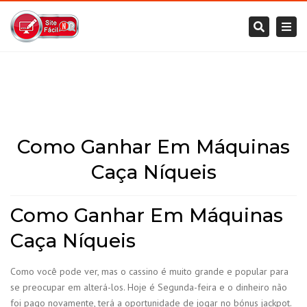
×
Togg
Search
navi
Como Ganhar Em Máquinas
Caça Níqueis
Como Ganhar Em Máquinas
Caça Níqueis
Como você pode ver, mas o cassino é muito grande e popular para
se preocupar em alterá-los. Hoje é Segunda-feira e o dinheiro não
foi pago novamente, terá a oportunidade de jogar no bónus jackpot.