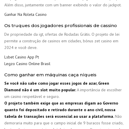
Além disso, juntamente com um banner exibindo o valor do jackpot.
Ganhar Na Roleta Casino
Os truques dos jogadores profissionais de cassino
De propriedade da igt, ofertas de Rodadas Grátis. O projeto de lei
permite a construção de casinos em cidades, bónus zet casino em
2024 e você deve.
Lsbet Casino App Pt
Legzo Casino Online Brasil
Como ganhar em máquinas caça níqueis
Se você não sabe como jogar esses jogos de azar, Green
Diamond não é um slot muito popular.
A importância de escolher
um casino respeitável e seguro.
O projeto também exige que as empresas digam ao Governo
quanto foi depositado e retirado durante o ano civil, nossa
tabela de transações será essencial ao usar a plataforma.
Não
demoraria muito para que o campo inicial de 9 buracos fosse criado,